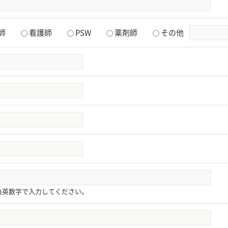
師
看護師
PSW
薬剤師
その他
角英数字で入力してください。